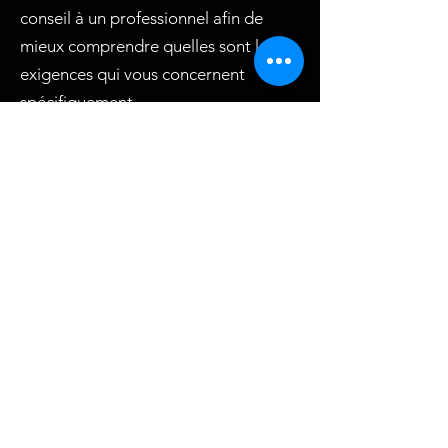
conseil à un professionnel afin de
mieux comprendre quelles sont les
exigences qui vous concernent
spécifiquement.
Cliquez ici
pour des informations plus
détaillées sur comment formuler vos
conditions d’utilisation.
#maisonsduo
Rue Gaston Gevaudan
84110 Vaison La Romaine
04 90 28 84 08
© 2021 LES MAISONS DU'O par
Iris&Com